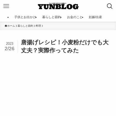
子供とお出かけ
暮らしと節約
お金のこと
妊娠/出産
ホーム
暮らしと節約
料理
唐揚げレシピ！小麦粉だけでも大
2023
2/26
丈夫？実際作ってみた