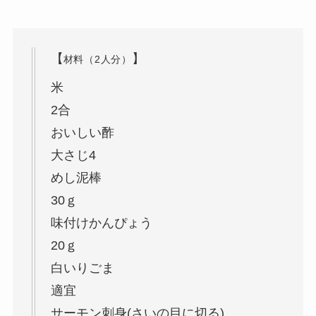
【
】
材料（2人分）
米
2合
おいしい酢
大さじ4
めし泥棒
30ｇ
味付けかんぴょう
20ｇ
白いりごま
適宜
サーモン刺身(さいの目に切る)