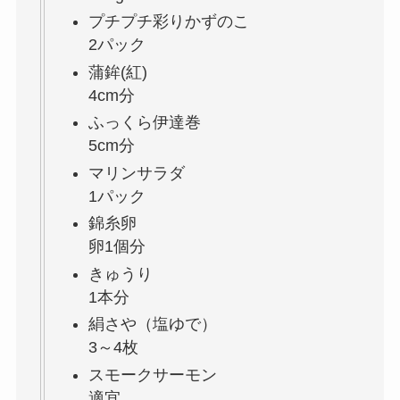
プチプチ彩りかずのこ
2パック
蒲鉾(紅)
4cm分
ふっくら伊達巻
5cm分
マリンサラダ
1パック
錦糸卵
卵1個分
きゅうり
1本分
絹さや（塩ゆで）
3～4枚
スモークサーモン
適宜