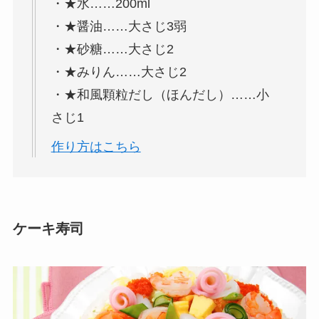
・★水……200ml
・★醤油……大さじ3弱
・★砂糖……大さじ2
・★みりん……大さじ2
・★和風顆粒だし（ほんだし）……小
さじ1
作り方はこちら
ケーキ寿司