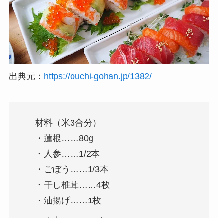
出典元：
https://ouchi-gohan.jp/1382/
材料（米3合分）
・蓮根……80g
・人参……1/2本
・ごぼう……1/3本
・干し椎茸……4枚
・油揚げ……1枚