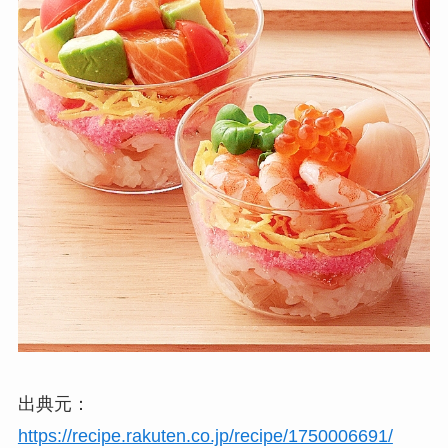
出典元：
https://recipe.rakuten.co.jp/recipe/1750006691/