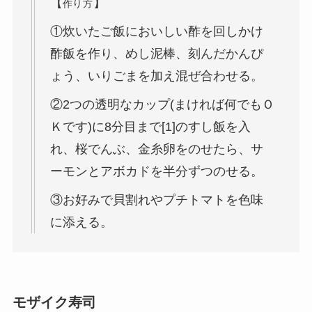
【
】
作り方
①炊いたご飯においしい酢を回しかけ
酢飯を作り、めし泥棒、刻んだかんぴ
ょう、いりごまを加え混ぜ合わせる。
②2つの透明なカップ(まければ何でもＯ
Ｋです)に8分目まで[1]のすし飯を入
れ、桜でんぶ、金糸卵をのせたら、サ
ーモンとアボカドを半分ずつのせる。
③お好みで貝割れやプチトマトを色味
に添える。
モザイク寿司