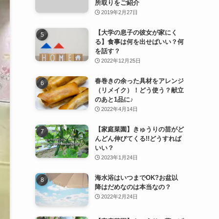
所取りをご紹介
2019年2月27日
【大学の息子の彼女が家にく
る】食事は何を出せばいい？何
を話す？
2022年12月25日
春巻きの余った具材をアレンジ
（リメイク）！どう使う？献立
のあと1品に♪
2022年4月14日
【家庭菜園】きゅうりの苗がど
んどん伸びてくる!!どうすれば
いい？
2023年1月24日
海水浴はいつまでOK?お盆以
降はだめなのは本当なの？
2022年2月24日