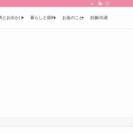
供とお出かけ
暮らしと節約
お金のこと
妊娠/出産