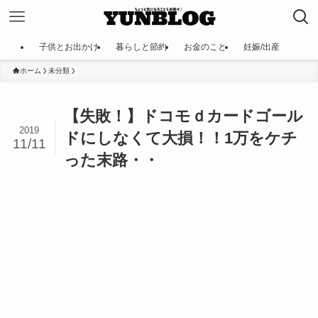
子供とお出かけ
暮らしと節約
お金のこと
妊娠/出産
ホーム
未分類
【失敗！】ドコモｄカードゴール
2019
ドにしなくて大損！！1万をケチ
11/11
った末路・・