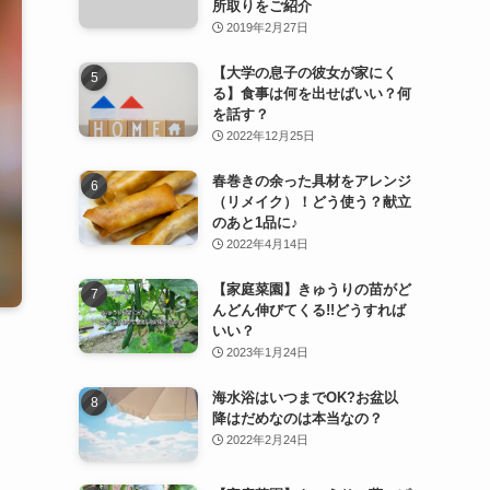
所取りをご紹介
2019年2月27日
【大学の息子の彼女が家にく
る】食事は何を出せばいい？何
を話す？
2022年12月25日
春巻きの余った具材をアレンジ
（リメイク）！どう使う？献立
のあと1品に♪
2022年4月14日
【家庭菜園】きゅうりの苗がど
んどん伸びてくる!!どうすれば
いい？
2023年1月24日
海水浴はいつまでOK?お盆以
降はだめなのは本当なの？
2022年2月24日