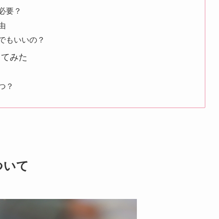
必要？
由
でもいいの？
してみた
つ？
ついて