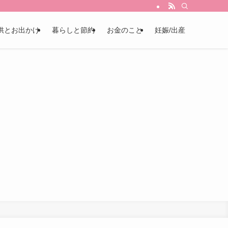
供とお出かけ
暮らしと節約
お金のこと
妊娠/出産