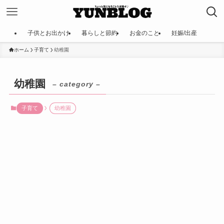
子供とお出かけ
暮らしと節約
お金のこと
妊娠/出産
ホーム
子育て
幼稚園
幼稚園
– category –
子育て
幼稚園