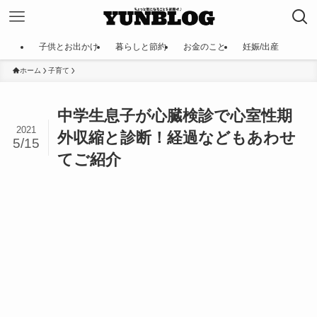
子供とお出かけ
暮らしと節約
お金のこと
妊娠/出産
ホーム
子育て
中学生息子が心臓検診で心室性期
2021
外収縮と診断！経過などもあわせ
5/15
てご紹介