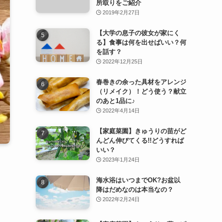
所取りをご紹介
2019年2月27日
【大学の息子の彼女が家にく
る】食事は何を出せばいい？何
を話す？
2022年12月25日
春巻きの余った具材をアレンジ
（リメイク）！どう使う？献立
のあと1品に♪
2022年4月14日
【家庭菜園】きゅうりの苗がど
んどん伸びてくる!!どうすれば
いい？
2023年1月24日
海水浴はいつまでOK?お盆以
降はだめなのは本当なの？
2022年2月24日