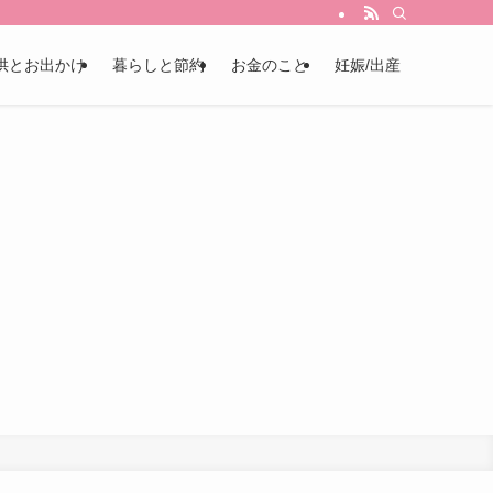
供とお出かけ
暮らしと節約
お金のこと
妊娠/出産