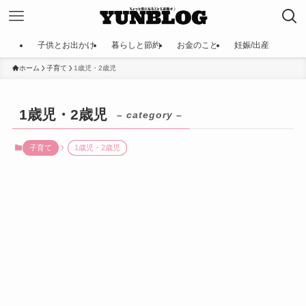
子供とお出かけ
暮らしと節約
お金のこと
妊娠/出産
ホーム
子育て
1歳児・2歳児
1歳児・2歳児
– category –
子育て
1歳児・2歳児