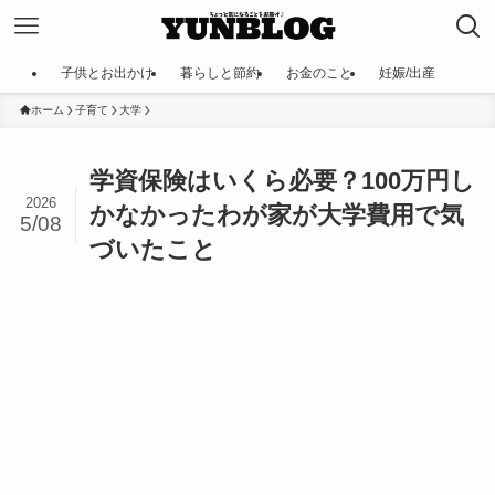
子供とお出かけ
暮らしと節約
お金のこと
妊娠/出産
ホーム
子育て
大学
学資保険はいくら必要？100万円し
2026
かなかったわが家が大学費用で気
5/08
づいたこと