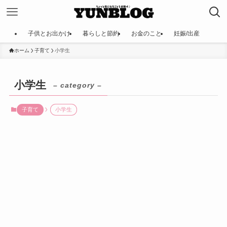
子供とお出かけ
暮らしと節約
お金のこと
妊娠/出産
ホーム
子育て
小学生
小学生
– category –
子育て
小学生