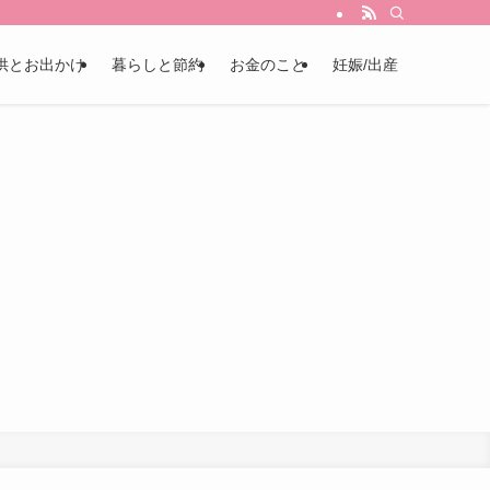
供とお出かけ
暮らしと節約
お金のこと
妊娠/出産