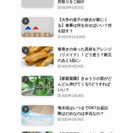
所取りをご紹介
2019年2月27日
【大学の息子の彼女が家にく
る】食事は何を出せばいい？何
を話す？
2022年12月25日
春巻きの余った具材をアレンジ
（リメイク）！どう使う？献立
のあと1品に♪
2022年4月14日
【家庭菜園】きゅうりの苗がど
んどん伸びてくる!!どうすれば
いい？
2023年1月24日
海水浴はいつまでOK?お盆以
降はだめなのは本当なの？
2022年2月24日